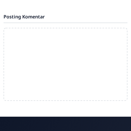
pembiasaan pagi yang rutin
dilaksanakan setiap hari
Posting Komentar