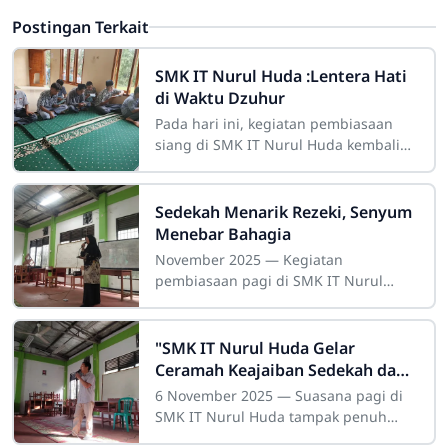
Postingan Terkait
SMK IT Nurul Huda :Lentera Hati
di Waktu Dzuhur
Pada hari ini, kegiatan pembiasaan
siang di SMK IT Nurul Huda kembali
dilaksanakan dengan penuh khidmat.
Kegiatan ini telah menjadi rutinitas
harian
Sedekah Menarik Rezeki, Senyum
Menebar Bahagia
November 2025 — Kegiatan
pembiasaan pagi di SMK IT Nurul
Huda kembali berlangsung dengan
penuh semangat dan kekhusyukan.
Sejak pukul 06.30, seluruh
"SMK IT Nurul Huda Gelar
Ceramah Keajaiban Sedekah dan
Makan Bergizi Gratis”
6 November 2025 — Suasana pagi di
SMK IT Nurul Huda tampak penuh
semangat dan kehangatan. Kegiatan