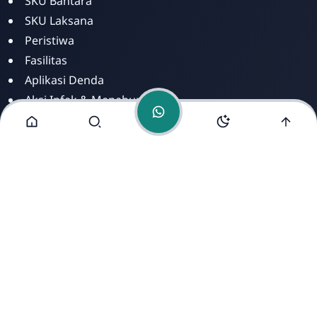
SKU Bantara
SKU Laksana
Peristiwa
Fasilitas
Aplikasi Denda
Aksi Infak & Menabung
Dashboar Infak
Aplikasi Infak Mandiri
Alamat Kami
Jl. Perintis Kemerdekaan Kp. Baru Jebrod RT 02/21
Kelurahan Sayang Cianjur - Jawa Barat. Kontak :
089698682683