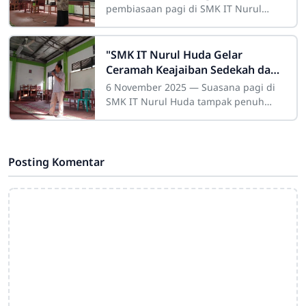
pembiasaan pagi di SMK IT Nurul
Huda kembali berlangsung dengan
penuh semangat dan kekhusyukan.
Sejak pukul 06.30, seluruh
"SMK IT Nurul Huda Gelar
Ceramah Keajaiban Sedekah dan
Makan Bergizi Gratis”
6 November 2025 — Suasana pagi di
SMK IT Nurul Huda tampak penuh
semangat dan kehangatan. Kegiatan
pembiasaan pagi yang rutin
dilaksanakan setiap hari
Posting Komentar