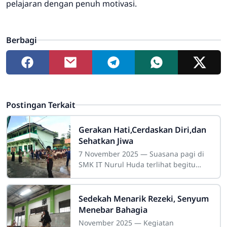
pelajaran dengan penuh motivasi.
Berbagi
Postingan Terkait
Gerakan Hati,Cerdaskan Diri,dan
Sehatkan Jiwa
7 November 2025 — Suasana pagi di
SMK IT Nurul Huda terlihat begitu
cerah dan penuh semangat. Sejak
pukul 06.30 seluruh siswa telah
berkumpul di
Sedekah Menarik Rezeki, Senyum
Menebar Bahagia
November 2025 — Kegiatan