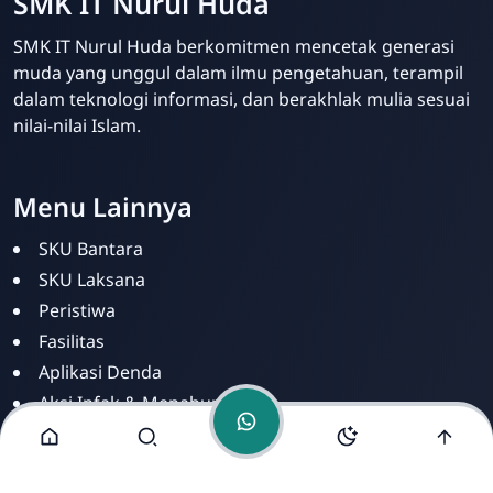
SMK IT Nurul Huda
SMK IT Nurul Huda berkomitmen mencetak generasi
muda yang unggul dalam ilmu pengetahuan, terampil
dalam teknologi informasi, dan berakhlak mulia sesuai
nilai-nilai Islam.
Admin SMK IT Nurul
Huda
Online
Menu Lainnya
SKU Bantara
SKU Laksana
Peristiwa
Fasilitas
Aplikasi Denda
Aksi Infak & Menabung
Dashboar Infak
Aplikasi Infak Mandiri