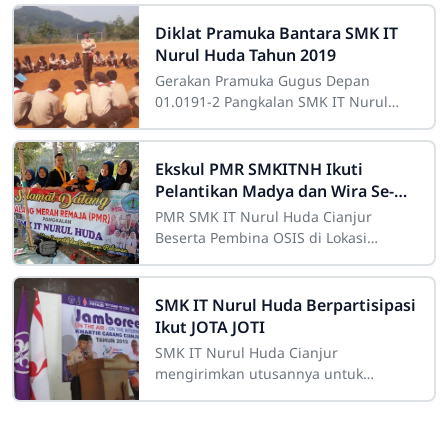
Diklat Pramuka Bantara SMK IT
Nurul Huda Tahun 2019
Gerakan Pramuka Gugus Depan
01.0191-2 Pangkalan SMK IT Nurul
Huda Cianjur, hari ini menggelar Diklat
Calon Penegak Bantara yang
dilaksanakan mulai 24
Ekskul PMR SMKITNH Ikuti
Pelantikan Madya dan Wira Se-
Kabupaten Cianjur
PMR SMK IT Nurul Huda Cianjur
Beserta Pembina OSIS di Lokasi
Pelantikan SMK IT Nurul Huda Cianjur
mengirimkan utusannya di Kegiatan
Pelatihan dan
SMK IT Nurul Huda Berpartisipasi
Ikut JOTA JOTI
SMK IT Nurul Huda Cianjur
mengirimkan utusannya untuk
mengikuti kegiatan Jambore On The
Air dan Jambore On The Internet atau
dikenal dengan JOTA-JOTI