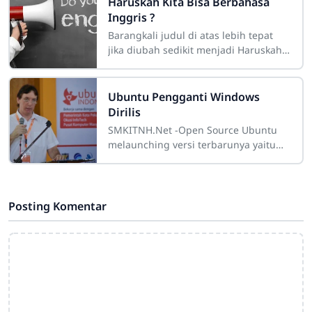
Haruskah Kita Bisa Berbahasa
Inggris ?
Barangkali judul di atas lebih tepat
jika diubah sedikit menjadi Haruskah
Anak-Anak Kita Dapat Ber bahasa
Inggris? Bagi kita, khususnya generasi
saya
Ubuntu Pengganti Windows
Dirilis
SMKITNH.Net -Open Source Ubuntu
melaunching versi terbarunya yaitu
14.04 LTS, yang diklaim merupakan
versi Ubuntu yang paling bisa
menggantikan sistem
Posting Komentar