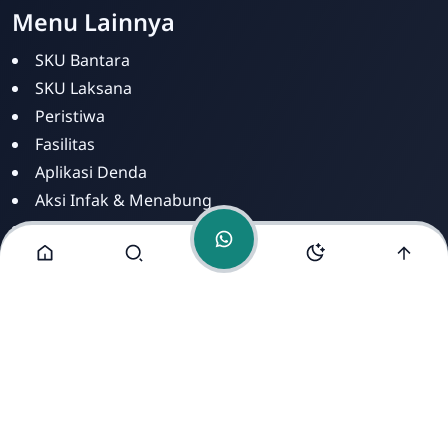
Huda
Menu Lainnya
Online
SKU Bantara
SKU Laksana
Peristiwa
Fasilitas
Aplikasi Denda
Aksi Infak & Menabung
Dashboar Infak
Aplikasi Infak Mandiri
Alamat Kami
Jl. Perintis Kemerdekaan Kp. Baru Jebrod RT 02/21
Kelurahan Sayang Cianjur - Jawa Barat. Kontak :
089698682683