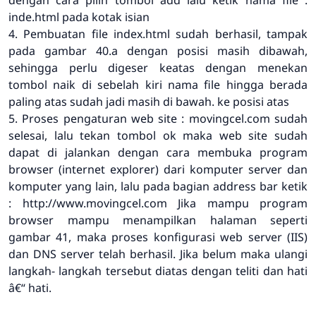
dengan cara pilih tombol add lalu ketik nama file :
inde.html pada kotak isian
4. Pembuatan file index.html sudah berhasil, tampak
pada gambar 40.a dengan posisi masih dibawah,
sehingga perlu digeser keatas dengan menekan
tombol naik di sebelah kiri nama file hingga berada
paling atas sudah jadi masih di bawah. ke posisi atas
5. Proses pengaturan web site : movingcel.com sudah
selesai, lalu tekan tombol ok maka web site sudah
dapat di jalankan dengan cara membuka program
browser (internet explorer) dari komputer server dan
komputer yang lain, lalu pada bagian address bar ketik
: http://www.movingcel.com Jika mampu program
browser mampu menampilkan halaman seperti
gambar 41, maka proses konfigurasi web server (IIS)
dan DNS server telah berhasil. Jika belum maka ulangi
langkah- langkah tersebut diatas dengan teliti dan hati
â€“ hati.