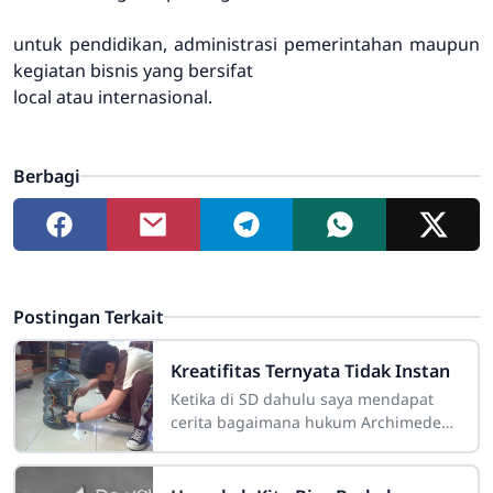
untuk pendidikan, administrasi pemerintahan maupun
kegiatan bisnis yang bersifat
local atau internasional.
Berbagi
Postingan Terkait
Kreatifitas Ternyata Tidak Instan
Ketika di SD dahulu saya mendapat
cerita bagaimana hukum Archimedes
dan hukum Gravitasi ditemukan.
Katanya, suatu saat Archimedes (si
penemu) mandi di